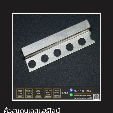
คิ้วสแตนเลสแฮร์ไลน์