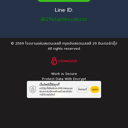
Line ID:
@29stainlessdecor
© 2569
โรงงานแผ่นสแตนเลสสี กรุยเชิงสแตนเลสสี 29 อินเตอร์กรุ๊ป
All rights reserved.
Work is Secure
Protect Data With Encrypt
เว็บไซต์นี้ใช้คุกกี้
เราใช้คุกกี้เพื่อเพิ่มประสิทธิภาพและมอบ
ตั้งค่าคุกกี้
ยอมรับ
ประสบการณ์ความพึงพอใจของท่านใน
การใช้งานเว็บไซต์
เรียนรู้เพิ่มเติม
Powered By
Thailand YellowPages