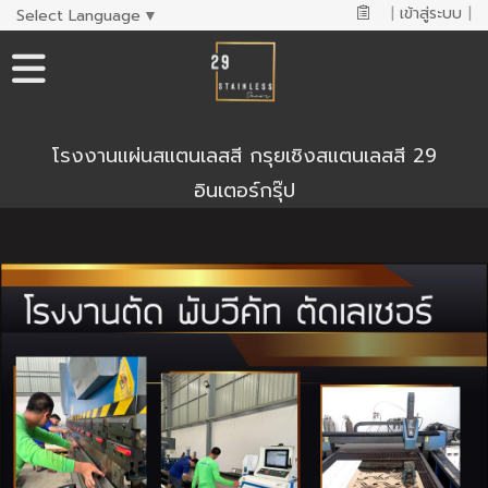
|
เข้าสู่ระบบ
|
Select Language
▼
โรงงานแผ่นสแตนเลสสี กรุยเชิงสแตนเลสสี 29
อินเตอร์กรุ๊ป