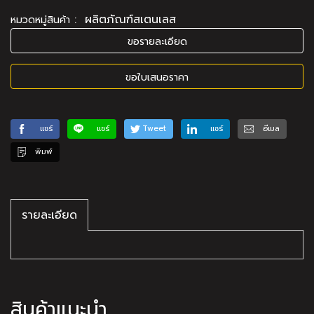
:
ผลิตภัณฑ์สเตนเลส
หมวดหมู่สินค้า
ขอรายละเอียด
ขอใบเสนอราคา
แชร์
แชร์
Tweet
แชร์
อีเมล
พิมพ์
รายละเอียด
สินค้าแนะนำ