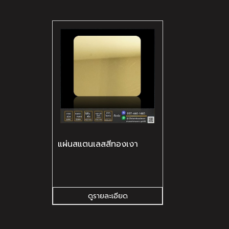
แผ่นสแตนเลสสีทองเงา
ดูรายละเอียด