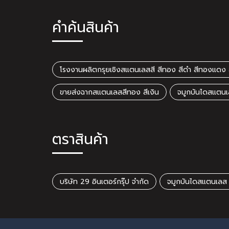
คำค้นสินค้า
โรงงานผลิตกรุยเชิงสแตนเลสสี สีทอง สีดำ สีทองแดง 
ขายส่งฉากสแตนเลสสีทอง สีเงิน
จมูกบันไดสแตน
ตราสินค้า
บริษัท 29 อินเตอร์กรุ๊ป จำกัด
จมูกบันไดสแตนเลส