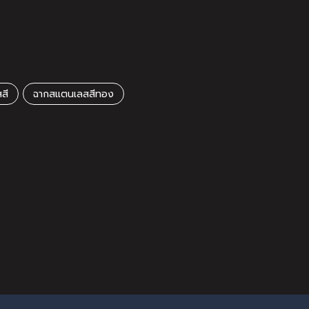
สี
ฉากสแตนเลสสีทอง