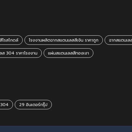
สีโรสโกดล์
โรงงานผลิตฉากสแตนเลสสีเงิน ราคาถูก
ฉากสแตนเลส
เลส 304 ราคาโรงงาน
แผ่นสแตนเลสสีทองเงา
 304
29 อินเตอร์กรุ๊ป