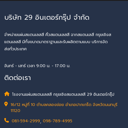
บริษัท 29 อินเตอร์กรุ๊ป จำกัด
จำหน่ายแผ่นสแตนเลสสี คิ้วสแตนเลสสี ฉากสแตนเลสี กรุยเชิงส
แตนเลสสี มีทั้งขนาดมาตราฐานและรับผลิตตามแบบ บริการจัด
ส่งทั่วประเทศ
จันทร์ - เสาร์ เวลา 9.00 น. - 17.00 น.
ติดต่อเรา
โรงงานแผ่นสแตนเลสสี กรุยเชิงสแตนเลสสี 29 อินเตอร์กรุ๊ป
16/12 หมู่ที่ 10 ตำบลคลองข่อย อำเภอปากเกร็ด จังหวัดนนทบุรี
11120
081-594-2999
,
098-789-4995