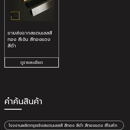
ขายส่งฉากสแตนเลสสี
ทอง สีเงิน สีทองแดง
สีดำ
ดูรายละเอียด
คำค้นสินค้า
โรงงานผลิตกรุยเชิงสแตนเลสสี สีทอง สีดำ สีทองแดง สีโรสโก