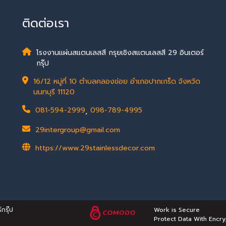
ติดต่อเรา
โรงงานแผ่นสแตนเลสสี กรุยเชิงสแตนเลสสี 29 อินเตอร์
กรุ๊ป
16/12 หมู่ที่ 10 ตำบลคลองข่อย อำเภอปากเกร็ด จังหวัด
นนทบุรี 11120
081-594-2999
,
098-789-4995
29intergroup@gmail.com
https://www.29stainlessdecor.com
กรุ๊ป
Work is Secure
Protect Data With Encry