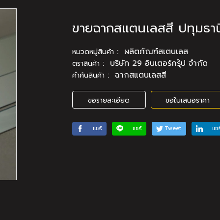
ขายฉากสแตนเลสสี ปทุมธาน
:
ผลิตภัณฑ์สเตนเลส
หมวดหมู่สินค้า
:
บริษัท 29 อินเตอร์กรุ๊ป จำกัด
ตราสินค้า
:
ฉากสแตนเลสสี
คำค้นสินค้า
ขอรายละเอียด
ขอใบเสนอราคา
แชร์
แชร์
Tweet
แชร