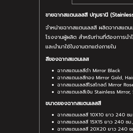
ขายฉากสแตนเลสสี ปทุมธานี (Stainles
จำหน่ายฉากสแตนเลสสี ผลิตจากสแตนเล
โรงงานผู้ผลิต สำหรับท่านที่ต้องการนำไป
และนำมาใช้ในงานตกแต่งภายใน
สีของฉากสแตนเลส
ฉากสแตนเลสีดำ Mirror Black
ฉากสแตนเลสีทอง Mirror Gold, Hai
ฉากสแตนเลสสีโรสโกลด์ Mirror Ros
ฉากสแตนเลสีเงิน Stainless Mirror, 
ขนาดของฉากสแตนเลสสี
ฉากสแตนเลสสี 10X10 ยาว 240 ซม.
ฉากสแตนเลสสี 15X15 ยาว 240 ซม.
ฉากสแตนเลสสี 20X20 ยาว 240 ซม