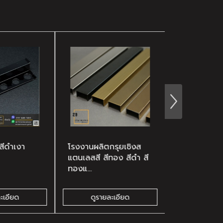
สีดำเงา
โรงงานผลิตกรุยเชิงส
คิ้วสแตนเลสตั
แตนเลสสี สีทอง สีดำ สี
เงา
ทองแ...
ะเอียด
ดูรายละเอียด
ดูรายล