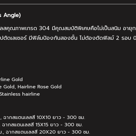
s Angle)
สคุณภาพเกรด 304 มีคุณสมบัติพิเศษคือไม่เป็นสนิม อายุ
ตัดเลเซอร์ มีฟิล์มป้องกันสองชั้น ไม่ต้องตัดฟิลม์ 2 รอบ นิย
rline Gold
e Gold, Hairline Rose Gold
Stainless hairline
, ฉากสแตนเลสสี 10X10 ยาว - 300 ซม.
, ฉากสแตนเลสสี 15X15 ยาว - 300 ซม.
., ฉากสแตนเลสสี 20X20 ยาว - 300 ซม.