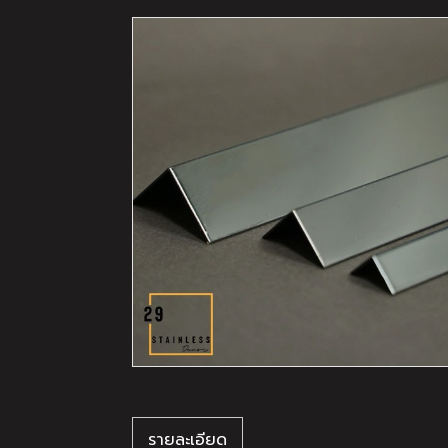
รายละเอียด