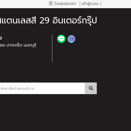
ใบเสนอราคา
|
เข้าสู่ระบบ
|
แตนเลสสี 29 อินเตอร์กรุ๊ป
้ง
อย ปากเกร็ด นนทบุรี